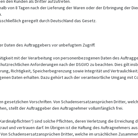
 den Kunden als Dritter aufzutreten.
lb von 8 Tagen nach der Lieferung der Waren oder der Erbringung der Dien
.
sschließlich geregelt durch Deutschland das Gesetz.
er Daten des Auftraggebers vor unbefugtem Zugriff.
ätigkeit mit der Verarbeitung von personenbezogenen Daten des Auftragge
enschutzrechtlichen Anforderungen nach der DSGVO zu beachten. Dies gilt i
ng, Richtigkeit, Speicherbegrenzung sowie Integrität und Vertraulichkeit.
enen Daten erhalten. Dazu gehört auch der verantwortliche Umgang mit 
den gesetzlichen Vorschriften. Von Schadensersatzansprüchen Dritter, wel
en, stellt der Auftraggeber den Auftragnehmer vollumfänglich frei.
Kardinalpflichten“) sind solche Pflichten, deren Verletzung die Erreichung
traut und vertrauen darf. Im Übrigen ist die Haftung des Auftragnehmers a
t. Von Schadensersatzansprüchen Dritter, welche im ursächlichen Zusammenh