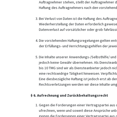
Auftragnehmer stehen, stellt der Auftragnehmer 
Haftung des Auftragnehmers nach den vorstehen
Bei Verlust von Daten ist die Haftung des Auftr
Wiederherstellung der Daten erforderlich gewesen
Datenverlust auf vorsätzlicher oder grob fahrläss
Die vorstehenden Haftungsregelungen gelten ents
der Erfüllungs- und Verrichtungsgehilfen der jewei
Die Inhalte unserer Anwendungs-/Selbsthilfe/ und R
jedoch keine Gewähr übernehmen. Als Diensteanbie
bis 10 TMG sind wir als Diensteanbieter jedoch n
eine rechtswidrige Tätigkeit hinweisen. Verpflic
Eine diesbezügliche Haftung ist jedoch erst ab 
Rechtsverletzungen werden wir diese Inhalte um
§ 6. Aufrechnung und Zurückbehaltungsrecht
Gegen die Forderungen einer Vertragspartei aus 
ufrechnen, wenn und soweit diese Ansprüche unbes
gegen die Forderungen einer Vertragspartei aus 