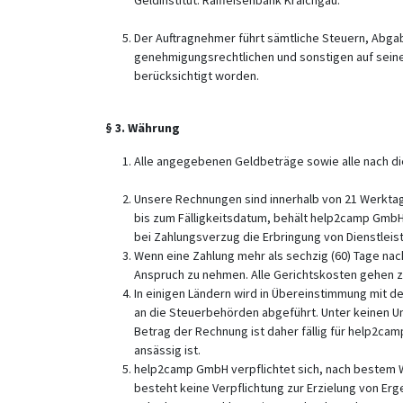
Geldinstitut: Raiffeisenbank Kraichgau.
Der Auftragnehmer führt sämtliche Steuern, Abgab
genehmigungsrechtlichen und sonstigen auf seine
berücksichtigt worden.
§ 3. Währung
Alle angegebenen Geldbeträge sowie alle nach d
Unsere Rechnungen sind innerhalb von 21 Werktage
bis zum Fälligkeitsdatum, behält help2camp GmbH 
bei Zahlungsverzug die Erbringung von Dienstlei
Wenn eine Zahlung mehr als sechzig (60) Tage na
Anspruch zu nehmen. Alle Gerichtskosten gehen z
In einigen Ländern wird in Übereinstimmung mit
an die Steuerbehörden abgeführt. Unter keinen 
Betrag der Rechnung ist daher fällig für help2ca
ansässig ist.
help2camp GmbH verpflichtet sich, nach bestem W
besteht keine Verpflichtung zur Erzielung von E