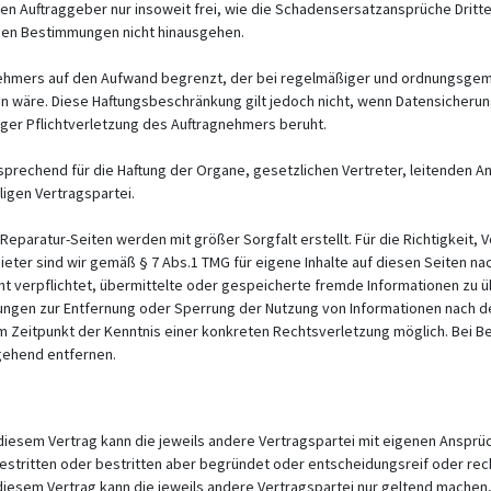
den Auftraggeber nur insoweit frei, wie die Schadensersatzansprüche Drit
den Bestimmungen nicht hinausgehen.
agnehmers auf den Aufwand begrenzt, der bei regelmäßiger und ordnungsge
 wäre. Diese Haftungsbeschränkung gilt jedoch nicht, wenn Datensicherung
iger Pflichtverletzung des Auftragnehmers beruht.
prechend für die Haftung der Organe, gesetzlichen Vertreter, leitenden A
ligen Vertragspartei.
eparatur-Seiten werden mit größer Sorgfalt erstellt. Für die Richtigkeit, Vo
ter sind wir gemäß § 7 Abs.1 TMG für eigene Inhalte auf diesen Seiten na
icht verpflichtet, übermittelte oder gespeicherte fremde Informationen zu
htungen zur Entfernung oder Sperrung der Nutzung von Informationen nach 
dem Zeitpunkt der Kenntnis einer konkreten Rechtsverletzung möglich. Be
gehend entfernen.
diesem Vertrag kann die jeweils andere Vertragspartei mit eigenen Anspr
tritten oder bestritten aber begründet oder entscheidungsreif oder recht
diesem Vertrag kann die jeweils andere Vertragspartei nur geltend machen