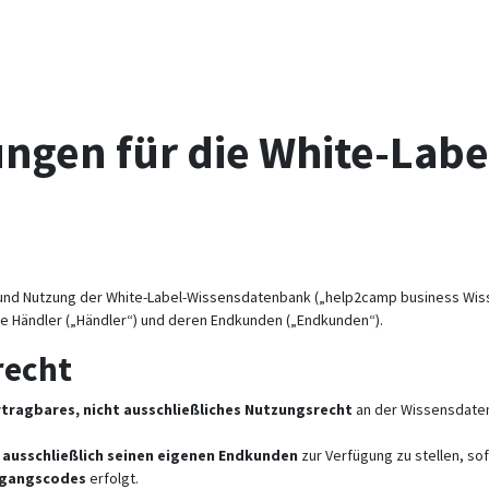
gen für die White-Lab
g und Nutzung der White-Label-Wissensdatenbank („help2camp business W
te Händler („Händler“) und deren Endkunden („Endkunden“).
recht
rtragbares, nicht ausschließliches Nutzungsrecht
an der Wissensdaten
k
ausschließlich seinen eigenen Endkunden
zur Verfügung zu stellen, s
Zugangscodes
erfolgt.