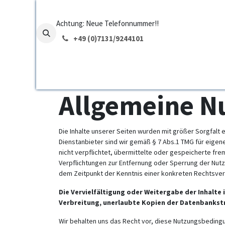
Passa al contenuto
Achtung: Neue Telefonnummer!!
+49 (0)7131/
9244101
Home
Funzioni
Prezzo
E
Allgemeine N
Die Inhalte unserer Seiten wurden mit größer Sorgfalt e
Dienstanbieter sind wir gemäß § 7 Abs.1 TMG für eigene
nicht verpflichtet, übermittelte oder gespeicherte fr
Verpflichtungen zur Entfernung oder Sperrung der Nutz
dem Zeitpunkt der Kenntnis einer konkreten Rechtsve
Die Vervielfältigung oder Weitergabe der Inhalte
Verbreitung, unerlaubte Kopien der Datenbankstr
Wir behalten uns das Recht vor, diese Nutzungsbedingu