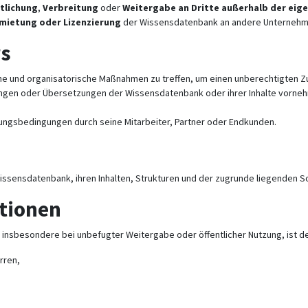
tlichung
,
Verbreitung
oder
Weitergabe an Dritte außerhalb der eig
mietung oder Lizenzierung
der Wissensdatenbank an andere Unternehmen
rs
che und organisatorische Maßnahmen zu treffen, um einen unberechtigten Zu
gungen oder Übersetzungen der Wissensdatenbank oder ihrer Inhalte vorneh
zungsbedingungen durch seine Mitarbeiter, Partner oder Endkunden.
issensdatenbank, ihren Inhalten, Strukturen und der zugrunde liegenden S
tionen
nsbesondere bei unbefugter Weitergabe oder öffentlicher Nutzung, ist de
rren,