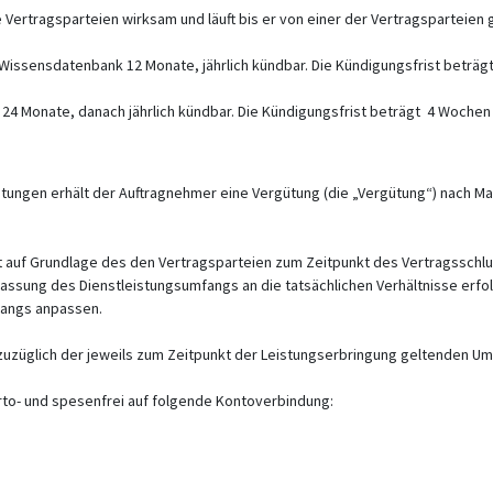
 Vertragsparteien wirksam und läuft bis er von einer der Vertragsparteien 
issensdatenbank 12 Monate, jährlich kündbar. Die Kündigungsfrist beträgt
4 Monate, danach jährlich kündbar. Die Kündigungsfrist beträgt 4 Woche
stungen erhält der Auftragnehmer eine Vergütung (die „Vergütung“) nach M
rt auf Grundlage des den Vertragsparteien zum Zeitpunkt des Vertragssc
passung des Dienstleistungsumfangs an die tatsächlichen Verhältnisse erfo
angs anpassen.
uzüglich der jeweils zum Zeitpunkt der Leistungserbringung geltenden Um
rto- und spesenfrei auf folgende Kontoverbindung: