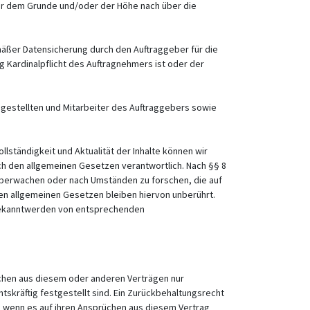
ter dem Grunde und/oder der Höhe nach über die
mäßer Datensicherung durch den Auftraggeber für die
 Kardinalpflicht des Auftragnehmers ist oder der
ngestellten und Mitarbeiter des Auftraggebers sowie
llständigkeit und Aktualität der Inhalte können wir
ch den allgemeinen Gesetzen verantwortlich. Nach §§ 8
 überwachen oder nach Umständen zu forschen, die auf
den allgemeinen Gesetzen bleiben hiervon unberührt.
i Bekanntwerden von entsprechenden
üchen aus diesem oder anderen Verträgen nur
skräftig festgestellt sind. Ein Zurückbehaltungsrecht
, wenn es auf ihren Ansprüchen aus diesem Vertrag