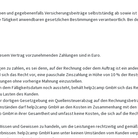
en und gegebenenfalls Versicherungsbeiträge selbstständig ab sowie ist al
 Tätigkeit anwendbaren gesetzlichen Bestimmungen verantwortlich. Bei der
iesem Vertrag vorzunehmenden Zahlungen sind in Euro.
n zu zahlen, es sei denn, auf der Rechnung oder dem Auftrag ist ein ander
sich das Recht vor, eine pauschale Zinszahlung in Höhe von 10 % der Rest
stungen ohne vorherige Mahnung einzustellen.
ch dem Fälligkeitsdatum noch aussteht, behält help2camp GmbH sich das Re
u Lasten des Kunden.
 der dortigen Gesetzgebung ein Quellensteuerabzug auf den Rechnungsbe
Umständen darf help2camp GmbH an den Kosten im Zusammenhang mit den Re
mp GmbH in ihrer Gesamtheit und umfasst keine Kosten, die sich auf die Re
issen und Gewissen zu handeln, um die Leistungen rechtzeitig und gemäß 
rgebnissen. help2camp GmbH kann unter keinen Umständen vom Kunden verp