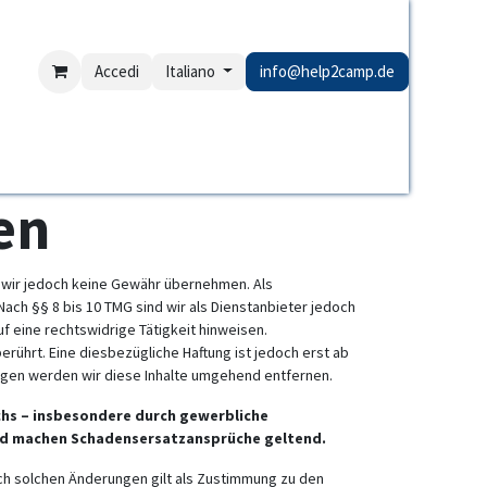
Accedi
Italiano
info@help2camp.de
rAnalyse
Links NICHT erreichbar
en
nen wir jedoch keine Gewähr übernehmen. Als
ach §§ 8 bis 10 TMG sind wir als Dienstanbieter jedoch
 eine rechtswidrige Tätigkeit hinweisen.
ührt. Eine diesbezügliche Haftung ist jedoch erst ab
gen werden wir diese Inhalte umgehend entfernen.
uchs – insbesondere durch gewerbliche
 und machen Schadensersatzansprüche geltend.
ach solchen Änderungen gilt als Zustimmung zu den