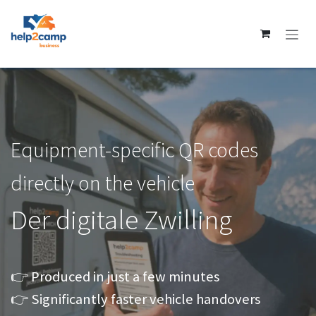
Skip to Content
Equipment-specific QR codes
directly on the vehicle
Der digitale Zwilling
👉 Produced in just a few minutes
👉 Significantly faster vehicle handovers