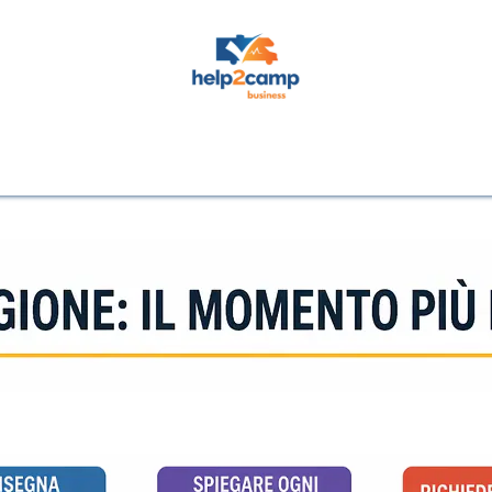
Events
Support
Fehlerquellen
Hersteller
Fehlerbilder
Fehle