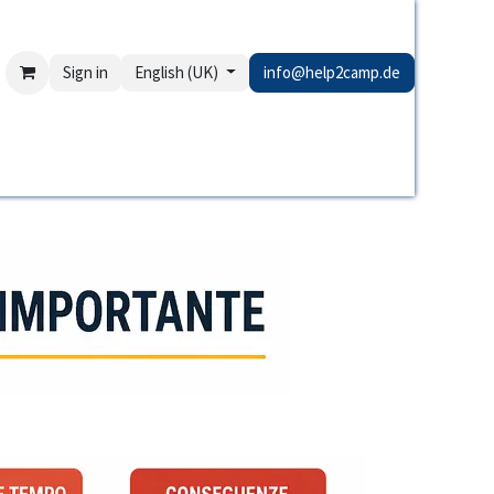
Sign in
English (UK)
info@help2camp.de
rAnalyse
Links NICHT erreichbar