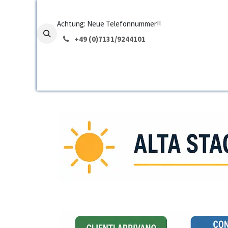
Skip to Content
Achtung: Neue Telefonnummer!!
+49 (0)7131/
9244101
Home
Functions
Pricing