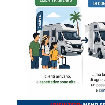
! RISULTATO:
MENO EF