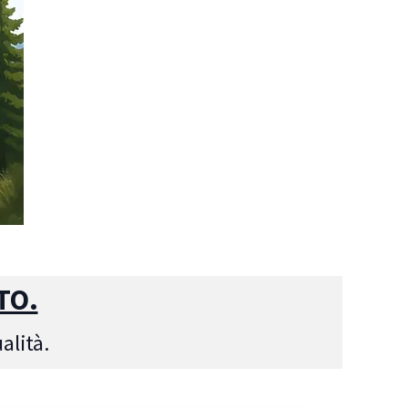
TO.
alità.