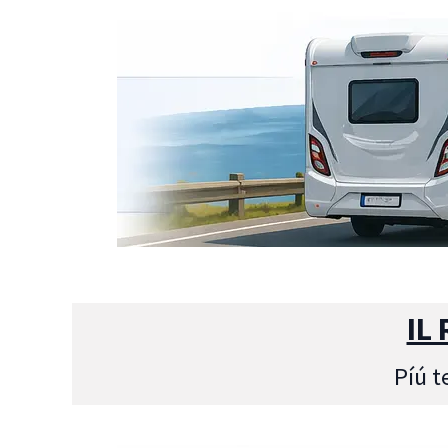
IL
Píú t