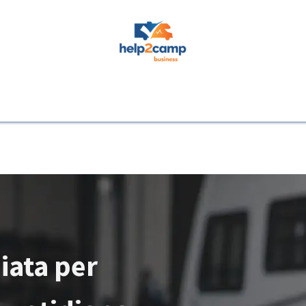
venti
Supporto
Fehlerquellen
Hersteller
Fehlerbilder
Fehle
iata per