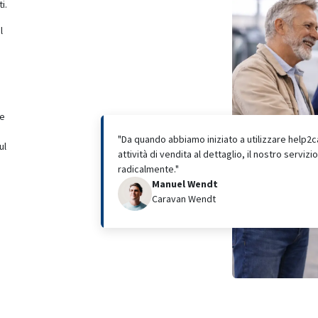
i.
l
ne
"Da quando abbiamo iniziato a utilizzare help2
ul
attività di vendita al dettaglio, il nostro servizi
radicalmente."​
Manuel Wendt
Caravan Wendt