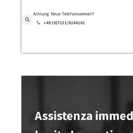
Passa al contenuto
Achtung: Neue Telefonnummer!!
+49 (0)7131/
9244101
Home
Funzioni
Prezzo
E
Assistenza immed