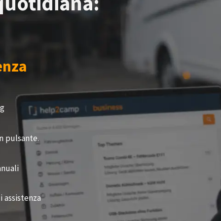
quotidiana:​
enza
ng
n pulsante.
anuali
i assistenza