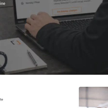
line
ete