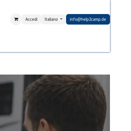
Accedi
Italiano
info@help2camp.de
rAnalyse
Links NICHT erreichbar