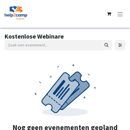
Overslaan naar inhoud
Kostenlose Webinare
Nog geen evenementen gepland