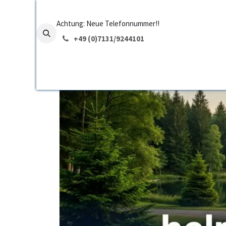
Se rendre au contenu
Achtung: Neue Telefonnummer!!
+49 (0)7131/
9244101
Page d'accueil
Caractéristiques
Tarif