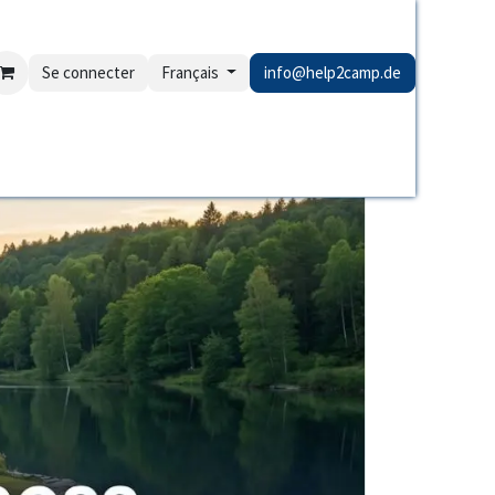
Se connecter
Français
info@help2camp.de
er
FehlerAnalyse
Links NICHT erreichbar