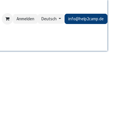
Anmelden
Deutsch
info@help2camp.de
hlerAnalyse
Links NICHT erreichbar