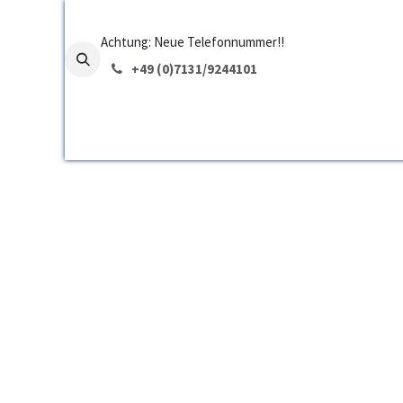
Zum Inhalt springen
Achtung: Neue Telefonnummer!!
+49 (0)7131/
9244101
Startseite
Funktionen
Preise